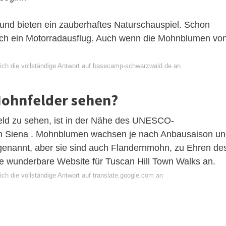
und bieten ein zauberhaftes Naturschauspiel. Schon
sich ein Motorradausflug. Auch wenn die Mohnblumen vo
ich die vollständige Antwort auf basecamp-schwarzwald.de an
 Mohnfelder sehen?
ld zu sehen, ist in der Nähe des UNESCO-
 von Siena . Mohnblumen wachsen je nach Anbausaison u
nannt, aber sie sind auch Flandernmohn, zu Ehren de
ie wunderbare Website für Tuscan Hill Town Walks an.
ch die vollständige Antwort auf translate.google.com an