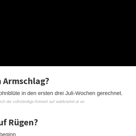
n Armschlag?
hnblüte in den ersten drei Juli-Wochen gerechnet.
ch die vollständige Antwort auf waldviertel.at an
uf Rügen?
beginn