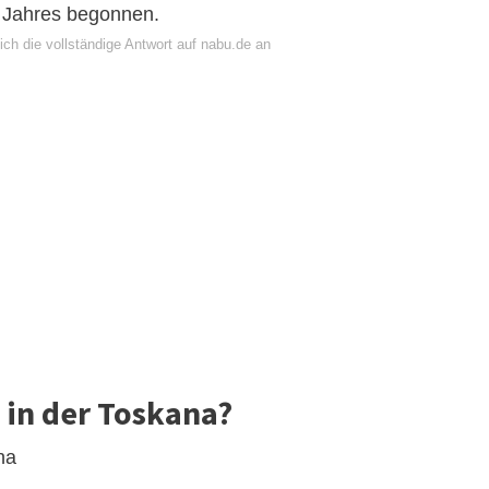
s Jahres begonnen.
ch die vollständige Antwort auf nabu.de an
 in der Toskana?
na