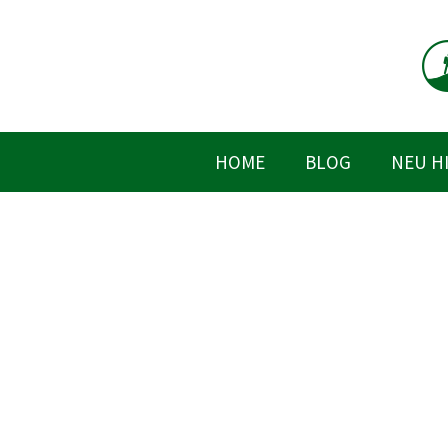
Zum
Inhalt
springen
HOME
BLOG
NEU H