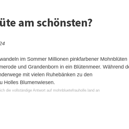
lüte am schönsten?
024
rwandeln im Sommer Millionen pinkfarbener Mohnblüten
rmerode und Grandenborn in ein Blütenmeer. Während d
anderwege mit vielen Ruhebänken zu den
u Holles Blumenwiesen.
ch die vollständige Antwort auf mohnbluetefrauholle.land an