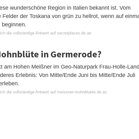
diese wunderschöne Region in Italien bekannt ist. Vom
 Felder der Toskana von grün zu hellrot, wenn auf einma
 beginnen.
ch die vollständige Antwort auf secretplaces.de an
 Mohnblüte in Germerode?
kt am Hohen Meißner im Geo-Naturpark Frau-Holle-Lan
deres Erlebnis: Von Mitte/Ende Juni bis Mitte/Ende Juli
erleben.
ich die vollständige Antwort auf meissner-mohnbluete.de an