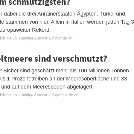
am schmutzigsten?
dabei die drei Anrainerstaaten Ägypten, Türkei und
fälle stammen von hier. Allein in Italien werden jeden Tag 
n europaweiter Rekord.
ch die vollständige Antwort auf wwf.de an
eltmeere sind verschmutzt?
er? Bisher sind geschätzt mehr als 100 Millionen Tonnen
als 1 Prozent treiben an der Meeresoberfläche und 33
n und auf dem Meeresboden abgelagert.
ich die vollständige Antwort auf geomar.de an