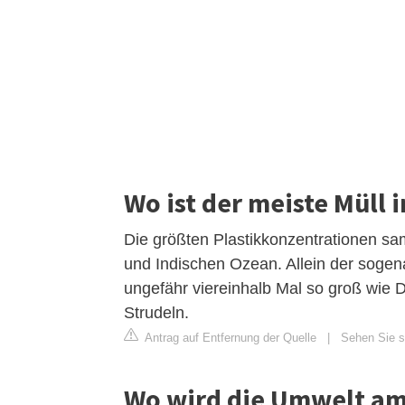
Wo ist der meiste Müll 
Die größten Plastikkonzentrationen samm
und Indischen Ozean. Allein der sogen
ungefähr viereinhalb Mal so groß wie De
Strudeln.
Antrag auf Entfernung der Quelle
|
Sehen Sie si
Wo wird die Umwelt am