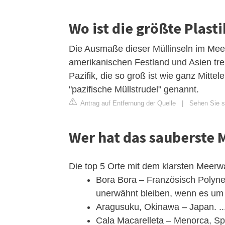
Wo ist die größte Plasti
Die Ausmaße dieser Müllinseln im Mee
amerikanischen Festland und Asien trei
Pazifik, die so groß ist wie ganz Mitte
"pazifische Müllstrudel" genannt.
Antrag auf Entfernung der Quelle
|
Sehen Sie si
Wer hat das sauberste 
Die top 5 Orte mit dem klarsten Meerw
Bora Bora – Französisch Polynes
unerwähnt bleiben, wenn es um d
Aragusuku, Okinawa – Japan. ..
Cala Macarelleta – Menorca, Spa