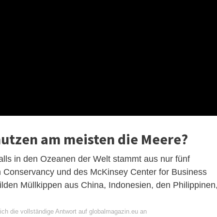
utzen am meisten die Meere?
falls in den Ozeanen der Welt stammt aus nur fünf
n Conservancy und des McKinsey Center for Business
lden Müllkippen aus China, Indonesien, den Philippinen
ich die vollständige Antwort auf globalmagazin.eu an