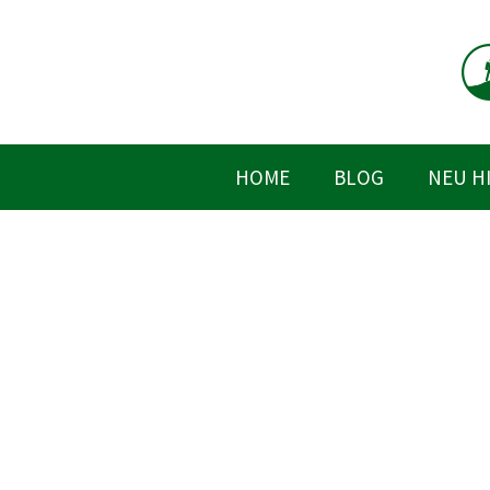
Zum
Inhalt
springen
HOME
BLOG
NEU H