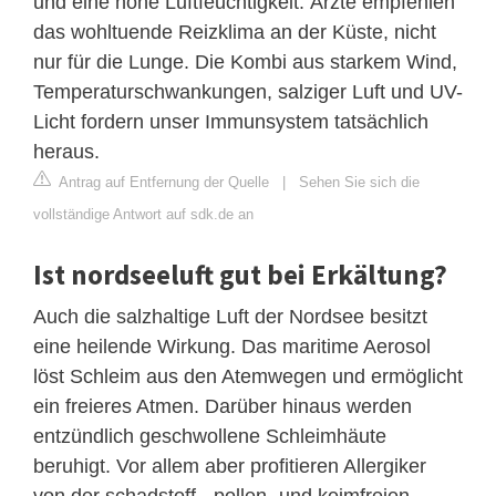
und eine hohe Luftfeuchtigkeit. Ärzte empfehlen
das wohltuende Reizklima an der Küste, nicht
nur für die Lunge. Die Kombi aus starkem Wind,
Temperaturschwankungen, salziger Luft und UV-
Licht fordern unser Immunsystem tatsächlich
heraus.
Antrag auf Entfernung der Quelle
|
Sehen Sie sich die
vollständige Antwort auf sdk.de an
Ist nordseeluft gut bei Erkältung?
Auch die salzhaltige Luft der Nordsee besitzt
eine heilende Wirkung. Das maritime Aerosol
löst Schleim aus den Atemwegen und ermöglicht
ein freieres Atmen. Darüber hinaus werden
entzündlich geschwollene Schleimhäute
beruhigt. Vor allem aber profitieren Allergiker
von der schadstoff-, pollen- und keimfreien