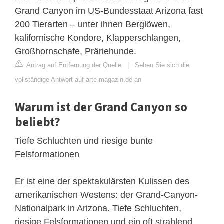
Grand Canyon im US-Bundesstaat Arizona fast
200 Tierarten – unter ihnen Berglöwen,
kalifornische Kondore, Klapperschlangen,
Großhornschafe, Präriehunde.
Antrag auf Entfernung der Quelle
|
Sehen Sie sich die
vollständige Antwort auf arte-magazin.de an
Warum ist der Grand Canyon so
beliebt?
Tiefe Schluchten und riesige bunte
Felsformationen
Er ist eine der spektakulärsten Kulissen des
amerikanischen Westens: der Grand-Canyon-
Nationalpark in Arizona. Tiefe Schluchten,
riesige Felsformationen und ein oft strahlend