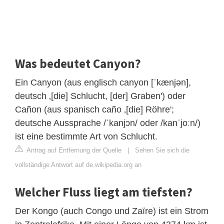
Was bedeutet Canyon?
Ein Canyon (aus englisch canyon [ˈkænjən],
deutsch ‚[die] Schlucht, [der] Graben') oder
Cañon (aus spanisch caño ‚[die] Röhre';
deutsche Aussprache /ˈkanjɔn/ oder /kanˈjoːn/)
ist eine bestimmte Art von Schlucht.
Antrag auf Entfernung der Quelle
|
Sehen Sie sich die
vollständige Antwort auf de.wikipedia.org an
Welcher Fluss liegt am tiefsten?
Der Kongo (auch Congo und Zaïre) ist ein Strom