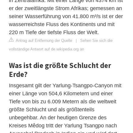
in Zentralafrika. Mit einer Länge von 4374 km ist
er der zweitlängste Strom Afrikas; gemessen an
seiner Wasserführung von 41.800 m³/s ist er der
wasserreichste Fluss des Kontinents und mit
220 m Tiefe der tiefste Fluss der Welt.
Antrag auf Entfernung der Quelle
|
Sehen Sie sich die
vollständige Antwort auf de.wikipedia.org an
Was ist die größte Schlucht der
Erde?
Insgesamt gilt der Yarlung-Tsangpo-Canyon mit
einer Länge von 504,6 Kilometern und einer
Tiefe von bis zu 6.009 Metern als die weltweit
größte Schlucht und als größtenteils
unbegehbar. An der heutigen Grenze des
Kreises Mêdog tritt der Yarlung Tsangpo nach