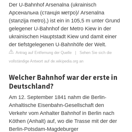
Der U-Bahnhof Arsenalna (ukrainisch
Арсенальна (станція метро)/ Arsenalna
(stanzija metro),) ist ein in 105,5 m unter Grund
gelegener U-Bahnhof der Metro Kiew in der
ukrainischen Hauptstadt Kiew und damit einer
der tiefstgelegenen U-Bahnhöfe der Welt.
Antrag auf Entfernung der Quelle
|
Sehen Sie sich die
vollständige Antwort auf de.wikipedia.org an
Welcher Bahnhof war der erste in
Deutschland?
Am 12. September 1841 nahm die Berlin-
Anhaltische Eisenbahn-Gesellschaft den
Verkehr vom Anhalter Bahnhof in Berlin nach
Köthen (Anhalt) auf, wo die Trasse mit der der
Berlin-Potsdam-Magdeburger