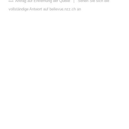
Antrag auf Entfernung der Quelle
|
Sehen Sie sich die
vollständige Antwort auf bellevue.nzz.ch an