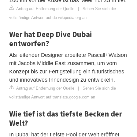
100 km vor der Küste ist das Meer nur 25 m tief.
Antrag auf Entfernung der Quelle
|
Sehen Sie sich die
vollständige Antwort auf de.wikipedia.org an
Wer hat Deep Dive Dubai
entworfen?
Als leitender Designer arbeitete Pascall+Watson
mit Jacobs Middle East zusammen, um vom
Konzept bis zur Fertigstellung ein futuristisches
und innovatives Innendesign zu entwickeln.
Antrag auf Entfernung der Quelle
|
Sehen Sie sich die
vollständige Antwort auf translate.google.com an
Wie tief ist das tiefste Becken der
Welt?
In Dubai hat der tiefste Pool der Welt eröffnet