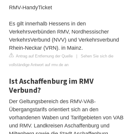
RMV-HandyTicket
Es gilt innerhalb Hessens in den
Verkehrsverbünden RMV, Nordhessischer
VerkehrsVerbund (NVV) und Verkehrsverbund
Rhein-Neckar (VRN). in Mainz.
Antrag auf Entfernung der Quelle
|
Sehen Sie sich die
vollständige Antwort auf rmv.de an
Ist Aschaffenburg im RMV
Verbund?
Der Geltungsbereich des RMV-VAB-
Übergangstarifs orientiert sich an den
vorhandenen Waben und Tarifgebieten von VAB
und RMV. Landkreisen Aschaffenburg und
Miltenberg sowie die Stadt Aschaffenburg