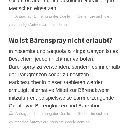
sollten es aber nur im absoluten Notfall gegen
Menschen einsetzen.
Antrag auf Entfernung der Quelle
|
Sehen Sie sich die
vollständige Antwort auf chip.de an
Wo ist Bärenspray nicht erlaubt?
In Yosemite und Sequoia & Kings Canyon ist es
Besuchern jedoch nicht nur verboten,
Bärenspray zu verwenden, sondern es innerhalb
der Parkgrenzen sogar zu besitzen.
Parkbesucher in diesen Gebieten werden
ermutigt, alternative Mittel zur Bärenabwehr
mitzuführen, beispielsweise Lärm erzeugende
Geräte wie Bärenglocken und Bärenhörner.
Antrag auf Entfernung der Quelle
|
Sehen Sie sich die
vollständige Antwort auf translate.google.com an