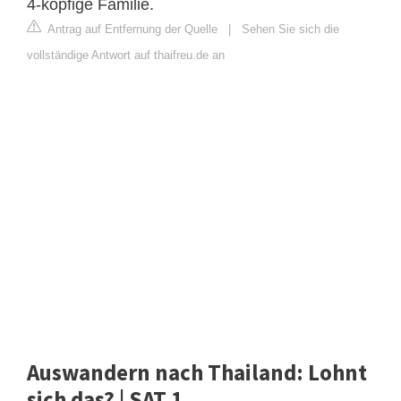
4-köpfige Familie.
Antrag auf Entfernung der Quelle
|
Sehen Sie sich die
vollständige Antwort auf thaifreu.de an
Auswandern nach Thailand: Lohnt
sich das? | SAT.1