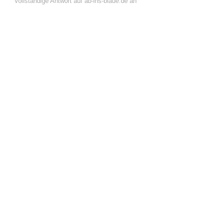
vollständige Antwort auf ab-ins-blaue.de an