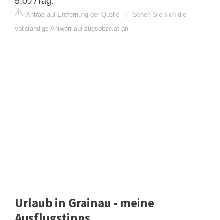
5,00 /Tag.
Antrag auf Entfernung der Quelle
|
Sehen Sie sich die
vollständige Antwort auf zugspitze.at an
Urlaub in Grainau - meine
Ausflugstipps