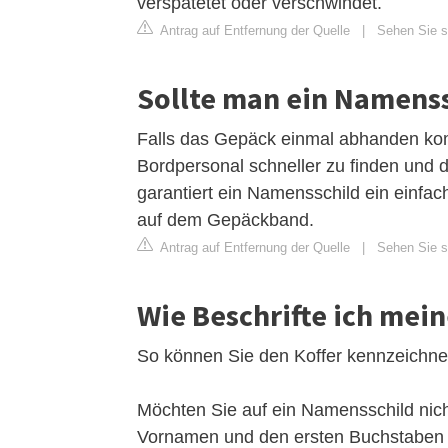
verspätetet oder verschwindet.
Antrag auf Entfernung der Quelle
|
Sehen Sie si
Sollte man ein Namenss
Falls das Gepäck einmal abhanden kom
Bordpersonal schneller zu finden und 
garantiert ein Namensschild ein einf
auf dem Gepäckband.
Antrag auf Entfernung der Quelle
|
Sehen Sie si
Wie Beschrifte ich mein
So können Sie den Koffer kennzeichn
Möchten Sie auf ein Namensschild nich
Vornamen und den ersten Buchstaben 