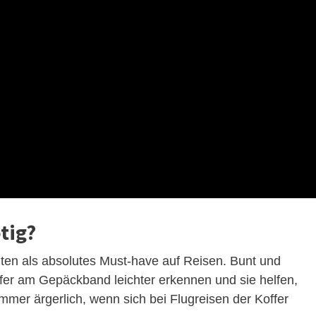
tig?
elten als absolutes Must-have auf Reisen. Bunt und
ffer am Gepäckband leichter erkennen und sie helfen,
mer ärgerlich, wenn sich bei Flugreisen der Koffer