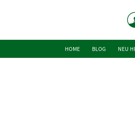
Zum
Inhalt
springen
HOME
BLOG
NEU H