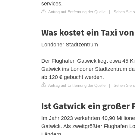
services.
Antrag auf Entfernung der Quelle
|
Sehen Sie s
Was kostet ein Taxi vo
Londoner Stadtzentrum
Der Flughafen Gatwick liegt etwa 45 K
Gatwick ins Londoner Stadtzentrum da
ab 120 € gebucht werden.
Antrag auf Entfernung der Quelle
|
Sehen Sie si
Ist Gatwick ein großer
Im Jahr 2023 verkehrten 40,90 Millio
Gatwick. Als zweitgrößter Flughafen Lo
Ländern.