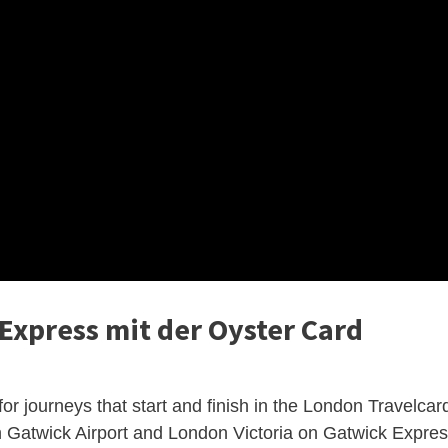
xpress mit der Oyster Card
for journeys that start and finish in the London Travelcar
 Gatwick Airport and London Victoria on Gatwick Expre