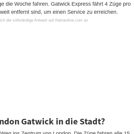
e die Woche fahren. Gatwick Express fährt 4 Züge pro
weit entfernt sind, um einen Service zu erreichen.
ch die vollständige Antwort auf thetrainline.com an
don Gatwick in die Stadt?
e Weg ins Zentrum von London. Die Züge fahren alle 15