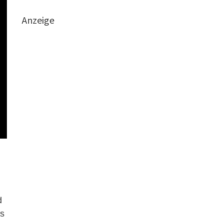
Anzeige
d
ss