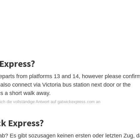
 Express?
eparts from platforms 13 and 14, however please confir
also connect via Victoria bus station next door or the
is a short walk away.
ich die vollständige Antwort auf gatwickexpress.com an
ck Express?
ab? Es gibt sozusagen keinen ersten oder letzten Zug, d