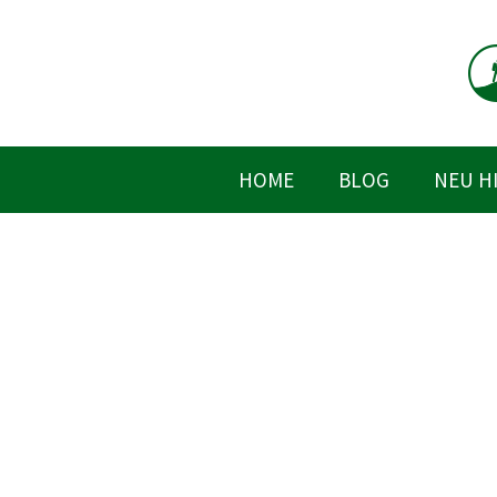
Zum
Inhalt
springen
HOME
BLOG
NEU H