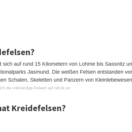
defelsen?
t sich auf rund 15 Kilometern von Lohme bis Sassnitz u
Nationalparks Jasmund. Die weißen Felsen entstanden vo
igen Schalen, Skeletten und Panzern von Kleinlebewesen
ch die vollständige Antwort auf ndr.de an
hat Kreidefelsen?