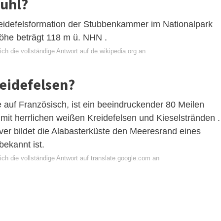
tuhl?
reidefelsformation der Stubbenkammer im Nationalpark
öhe beträgt 118 m ü. NHN .
ch die vollständige Antwort auf de.wikipedia.org an
reidefelsen?
e auf Französisch, ist ein beeindruckender 80 Meilen
mit herrlichen weißen Kreidefelsen und Kieselstränden .
ver bildet die Alabasterküste den Meeresrand eines
ekannt ist.
ch die vollständige Antwort auf translate.google.com an