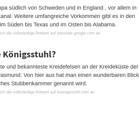
pa südlich von Schweden und in England , vor allem in
anal. Weitere umfangreiche Vorkommen gibt es in den
 im Süden bis Texas und im Osten bis Alabama.
ch die vollständige Antwort auf translate.google.com an
e Königsstuhl?
ste und bekannteste Kreidefelsen an der Kreideküste der
 Jasmund. Von hier aus hat man einen wunderbaren Blick
lches Stubbenkammer genannt wird.
ich die vollständige Antwort auf koenigsstuhl.com an