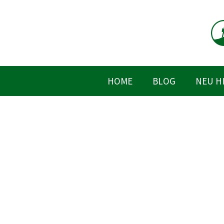
Zum
Inhalt
springen
HOME
BLOG
NEU H