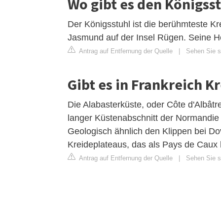
Wo gibt es den Königss
Der Königsstuhl ist die berühmteste K
Jasmund auf der Insel Rügen. Seine H
Antrag auf Entfernung der Quelle
|
Sehen Sie si
Gibt es in Frankreich K
Die Alabasterküste, oder Côte d'Albâtr
langer Küstenabschnitt der Normandie 
Geologisch ähnlich den Klippen bei Do
Kreideplateaus, das als Pays de Caux b
Antrag auf Entfernung der Quelle
|
Sehen Sie si