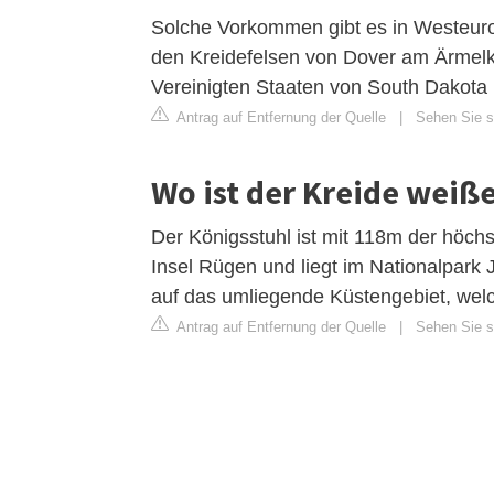
Solche Vorkommen gibt es in Westeuro
den Kreidefelsen von Dover am Ärmelk
Vereinigten Staaten von South Dakota
Antrag auf Entfernung der Quelle
|
Sehen Sie si
Wo ist der Kreide weiß
Der Königsstuhl ist mit 118m der höch
Insel Rügen und liegt im Nationalpark
auf das umliegende Küstengebiet, we
Antrag auf Entfernung der Quelle
|
Sehen Sie s