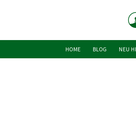
Zum
Inhalt
springen
HOME
BLOG
NEU H