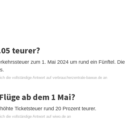
.05 teurer?
rkehrssteuer zum 1. Mai 2024 um rund ein Fünftel. Die
s.
ich die vollständige Antwort auf verbraucherzentrale-bawue.de an
 Flüge ab dem 1 Mai?
rhöhte Ticketsteuer rund 20 Prozent teurer.
ch die vollständige Antwort auf wiwo.de an