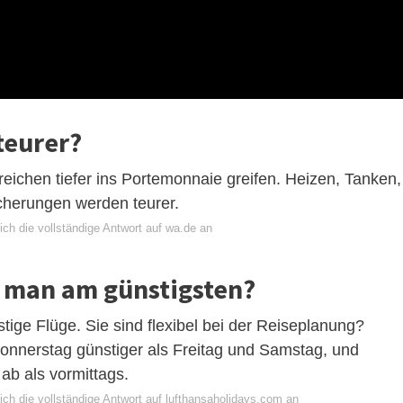
teurer?
eichen tiefer ins Portemonnaie greifen. Heizen, Tanken,
cherungen werden teurer.
ch die vollständige Antwort auf wa.de an
t man am günstigsten?
tige Flüge. Sie sind flexibel bei der Reiseplanung?
Donnerstag günstiger als Freitag und Samstag, und
ab als vormittags.
ich die vollständige Antwort auf lufthansaholidays.com an