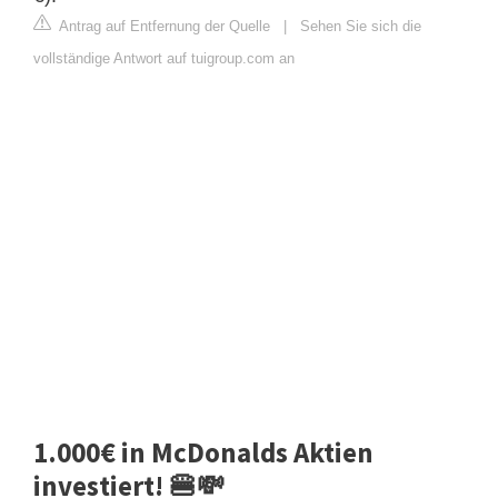
Antrag auf Entfernung der Quelle
|
Sehen Sie sich die
vollständige Antwort auf tuigroup.com an
1.000€ in McDonalds Aktien
investiert! 🍔💸