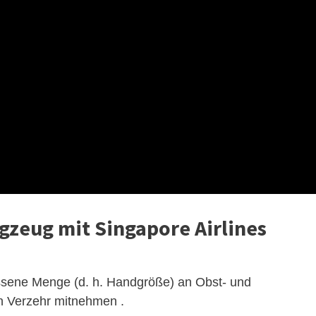
ugzeug mit Singapore Airlines
ssene Menge (d. h. Handgröße) an Obst- und
n Verzehr mitnehmen .