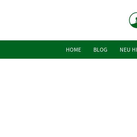
Zum
Inhalt
springen
HOME
BLOG
NEU H