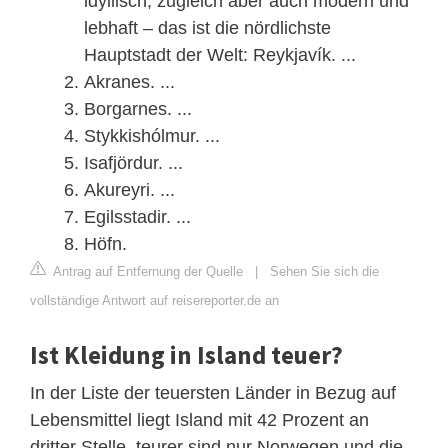
idyllisch, zugleich aber auch modern und
lebhaft – das ist die nördlichste
Hauptstadt der Welt: Reykjavík. ...
Akranes. ...
Borgarnes. ...
Stykkishólmur. ...
Isafjördur. ...
Akureyri. ...
Egilsstadir. ...
Höfn.
Antrag auf Entfernung der Quelle
|
Sehen Sie sich die
vollständige Antwort auf reisereporter.de an
Ist Kleidung in Island teuer?
In der Liste der teuersten Länder in Bezug auf
Lebensmittel liegt Island mit 42 Prozent an
dritter Stelle, teurer sind nur Norwegen und die