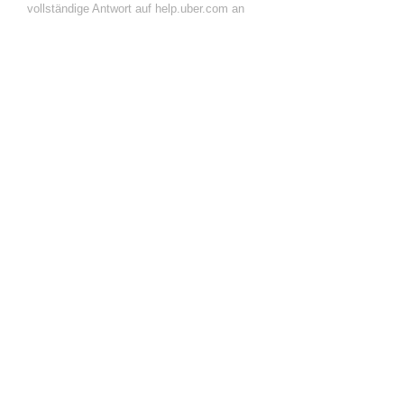
vollständige Antwort auf help.uber.com an