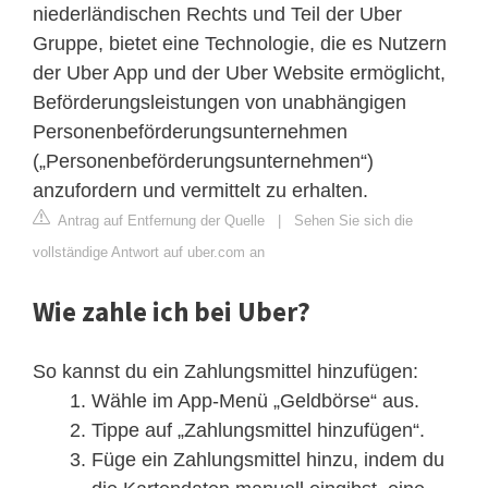
niederländischen Rechts und Teil der Uber
Gruppe, bietet eine Technologie, die es Nutzern
der Uber App und der Uber Website ermöglicht,
Beförderungsleistungen von unabhängigen
Personenbeförderungsunternehmen
(„Personenbeförderungsunternehmen“)
anzufordern und vermittelt zu erhalten.
Antrag auf Entfernung der Quelle
|
Sehen Sie sich die
vollständige Antwort auf uber.com an
Wie zahle ich bei Uber?
So kannst du ein Zahlungsmittel hinzufügen:
Wähle im App-Menü „Geldbörse“ aus.
Tippe auf „Zahlungsmittel hinzufügen“.
Füge ein Zahlungsmittel hinzu, indem du