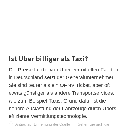
Ist Uber billiger als Taxi?
Die Preise für die von Uber vermittelten Fahrten
in Deutschland setzt der Generalunternehmer.
Sie sind teurer als ein ÖPNV-Ticket, aber oft
etwas günstiger als andere Transportservices,
wie zum Beispiel Taxis. Grund dafür ist die
höhere Auslastung der Fahrzeuge durch Ubers
effiziente Vermittlungstechnologie.
Antrag auf Entfernung der Quelle
|
Sehen Sie sich die