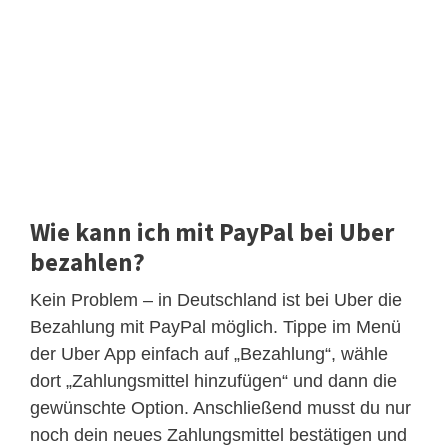
Wie kann ich mit PayPal bei Uber
bezahlen?
Kein Problem – in Deutschland ist bei Uber die
Bezahlung mit PayPal möglich. Tippe im Menü
der Uber App einfach auf „Bezahlung“, wähle
dort „Zahlungsmittel hinzufügen“ und dann die
gewünschte Option. Anschließend musst du nur
noch dein neues Zahlungsmittel bestätigen und