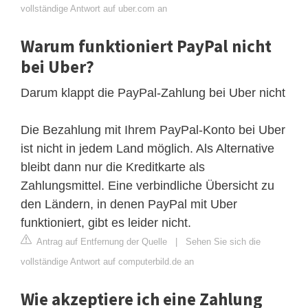
vollständige Antwort auf uber.com an
Warum funktioniert PayPal nicht
bei Uber?
Darum klappt die PayPal-Zahlung bei Uber nicht
Die Bezahlung mit Ihrem PayPal-Konto bei Uber
ist nicht in jedem Land möglich. Als Alternative
bleibt dann nur die Kreditkarte als
Zahlungsmittel. Eine verbindliche Übersicht zu
den Ländern, in denen PayPal mit Uber
funktioniert, gibt es leider nicht.
Antrag auf Entfernung der Quelle
|
Sehen Sie sich die
vollständige Antwort auf computerbild.de an
Wie akzeptiere ich eine Zahlung