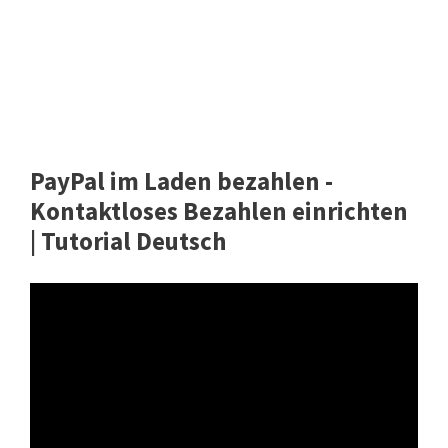
PayPal im Laden bezahlen -
Kontaktloses Bezahlen einrichten
| Tutorial Deutsch