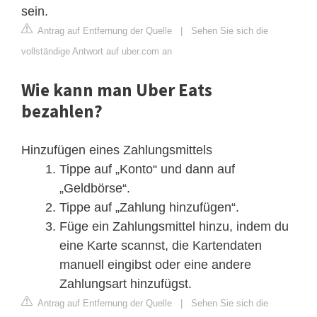
sein.
Antrag auf Entfernung der Quelle
|
Sehen Sie sich die
vollständige Antwort auf uber.com an
Wie kann man Uber Eats
bezahlen?
Hinzufügen eines Zahlungsmittels
Tippe auf „Konto“ und dann auf
„Geldbörse“.
Tippe auf „Zahlung hinzufügen“.
Füge ein Zahlungsmittel hinzu, indem du
eine Karte scannst, die Kartendaten
manuell eingibst oder eine andere
Zahlungsart hinzufügst.
Antrag auf Entfernung der Quelle
|
Sehen Sie sich die