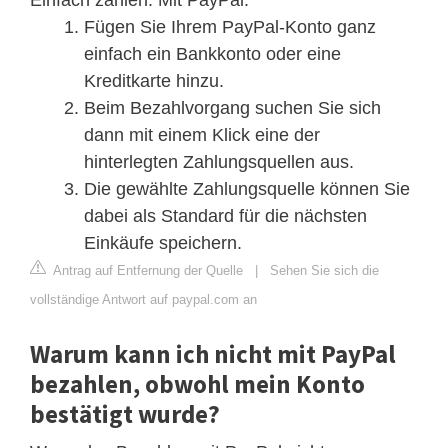
Fügen Sie Ihrem PayPal-Konto ganz
einfach ein Bankkonto oder eine
Kreditkarte hinzu.
Beim Bezahlvorgang suchen Sie sich
dann mit einem Klick eine der
hinterlegten Zahlungsquellen aus.
Die gewählte Zahlungsquelle können Sie
dabei als Standard für die nächsten
Einkäufe speichern.
Antrag auf Entfernung der Quelle
|
Sehen Sie sich die
vollständige Antwort auf paypal.com an
Warum kann ich nicht mit PayPal
bezahlen, obwohl mein Konto
bestätigt wurde?