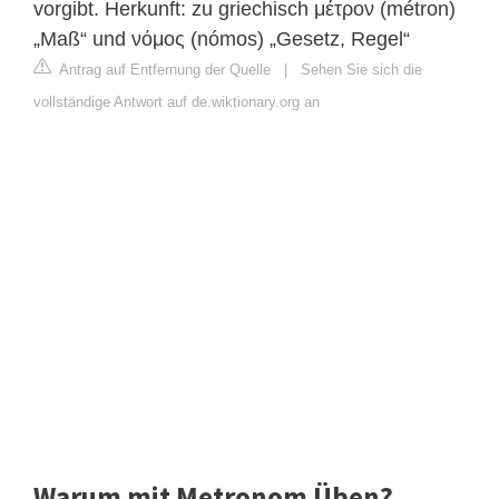
vorgibt. Herkunft: zu griechisch μέτρον (métron)
„Maß“ und νόμος (nómos) „Gesetz, Regel“
Antrag auf Entfernung der Quelle
|
Sehen Sie sich die
vollständige Antwort auf de.wiktionary.org an
Warum mit Metronom Üben?