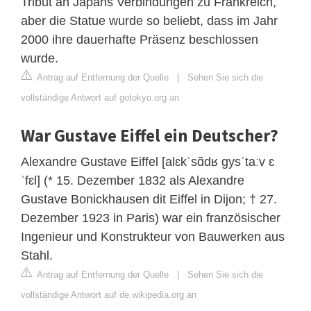
Tribut an Japans Verbindungen zu Frankreich,
aber die Statue wurde so beliebt, dass im Jahr
2000 ihre dauerhafte Präsenz beschlossen
wurde.
Antrag auf Entfernung der Quelle
|
Sehen Sie sich die
vollständige Antwort auf gotokyo.org an
War Gustave Eiffel ein Deutscher?
Alexandre Gustave Eiffel [alɛkˈsɑ̃dʁ gysˈtaːv ɛ
ˈfɛl] (* 15. Dezember 1832 als Alexandre
Gustave Bonickhausen dit Eiffel in Dijon; † 27.
Dezember 1923 in Paris) war ein französischer
Ingenieur und Konstrukteur von Bauwerken aus
Stahl.
Antrag auf Entfernung der Quelle
|
Sehen Sie sich die
vollständige Antwort auf de.wikipedia.org an