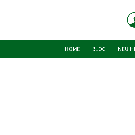
Zum
Inhalt
springen
HOME
BLOG
NEU H