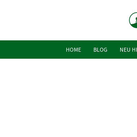
Zum
Inhalt
springen
HOME
BLOG
NEU H