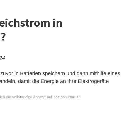
eichstrom in
m?
024
uvor in Batterien speichern und dann mithilfe eines
deln, damit die Energie an Ihre Elektrogeräte
ich die vollständige Antwort auf boatoon.com an