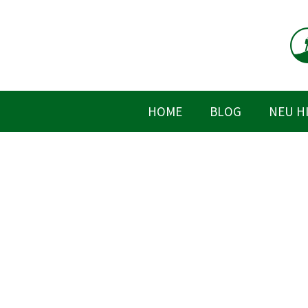
Zum
Inhalt
springen
HOME
BLOG
NEU H