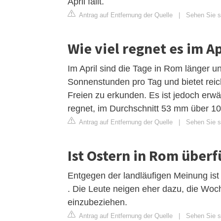
April fällt.
Antrag auf Entfernung der Quelle
|
Sehen Sie si
Wie viel regnet es im A
Im April sind die Tage in Rom länger un
Sonnenstunden pro Tag und bietet reich
Freien zu erkunden. Es ist jedoch er
regnet, im Durchschnitt 53 mm über 10 
Antrag auf Entfernung der Quelle
|
Sehen Sie si
Ist Ostern in Rom überf
Entgegen der landläufigen Meinung ist
. Die Leute neigen eher dazu, die Woc
einzubeziehen.
Antrag auf Entfernung der Quelle
|
Sehen Sie si