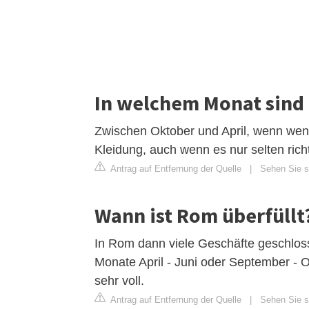
In welchem Monat sind 
Zwischen Oktober und April, wenn weni
Kleidung, auch wenn es nur selten richti
Antrag auf Entfernung der Quelle
|
Sehen Sie si
Wann ist Rom überfüllt
In Rom dann viele Geschäfte geschlos
Monate April - Juni oder September - O
sehr voll.
Antrag auf Entfernung der Quelle
|
Sehen Sie si