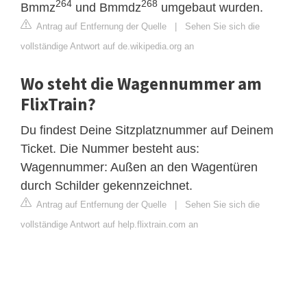
264
268
Bmmz
und Bmmdz
umgebaut wurden.
Antrag auf Entfernung der Quelle
|
Sehen Sie sich die
vollständige Antwort auf de.wikipedia.org an
Wo steht die Wagennummer am
FlixTrain?
Du findest Deine Sitzplatznummer auf Deinem
Ticket. Die Nummer besteht aus:
Wagennummer: Außen an den Wagentüren
durch Schilder gekennzeichnet.
Antrag auf Entfernung der Quelle
|
Sehen Sie sich die
vollständige Antwort auf help.flixtrain.com an