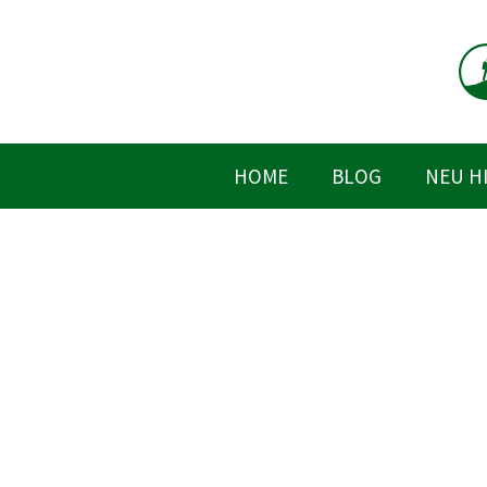
Zum
Inhalt
springen
HOME
BLOG
NEU H