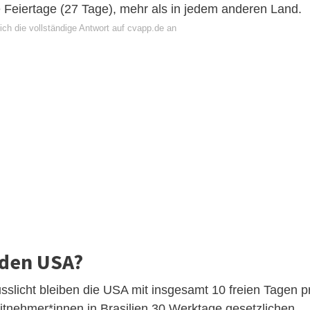
e Feiertage (27 Tage), mehr als in jedem anderen Land.
ich die vollständige Antwort auf cvapp.de an
 den USA?
slicht bleiben die USA mit insgesamt 10 freien Tagen p
tnehmer*innen in Brasilien 30 Werktage gesetzlichen