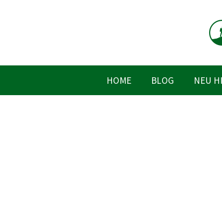
Zum
Inhalt
springen
HOME
BLOG
NEU H