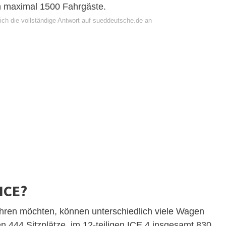
n maximal 1500 Fahrgäste.
ich die vollständige Antwort auf sueddeutsche.de an
 ICE?
hren möchten, können unterschiedlich viele Wagen
en 444 Sitzplätze, im 12-teiligen ICE 4 insgesamt 830