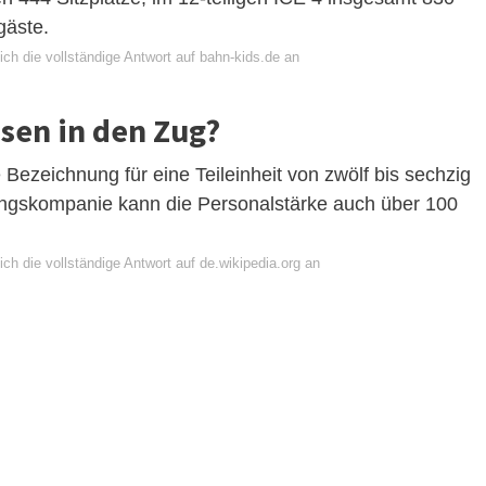
gäste.
ch die vollständige Antwort auf bahn-kids.de an
sen in den Zug?
e Bezeichnung für eine Teileinheit von zwölf bis sechzig
ldungskompanie kann die Personalstärke auch über 100
ch die vollständige Antwort auf de.wikipedia.org an