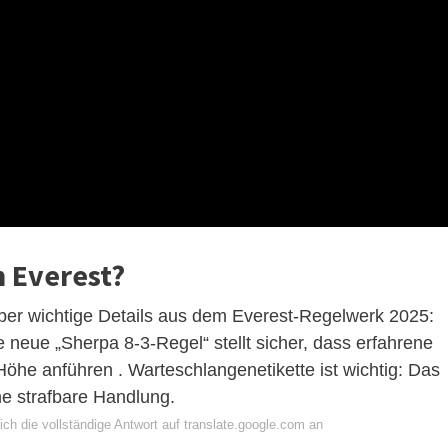
m Everest?
aber wichtige Details aus dem Everest-Regelwerk 2025:
e neue „Sherpa 8-3-Regel“ stellt sicher, dass erfahrene
 Höhe anführen . Warteschlangenetikette ist wichtig: Das
ine strafbare Handlung.
ch die vollständige Antwort auf translate.google.com an