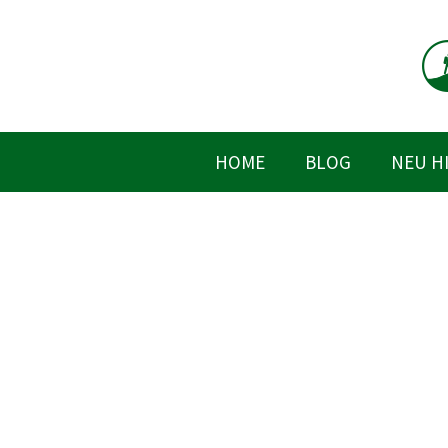
Zum
Inhalt
springen
HOME
BLOG
NEU H