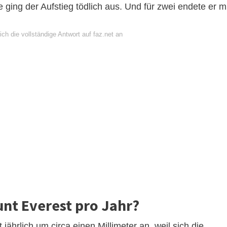
e ging der Aufstieg tödlich aus. Und für zwei endete er m
ch die vollständige Antwort auf faz.net an
unt Everest pro Jahr?
ährlich um circa einen Millimeter an, weil sich die