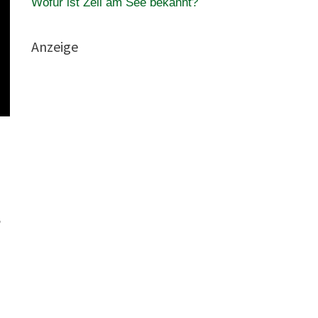
Wofür ist Zell am See bekannt?
Anzeige
,