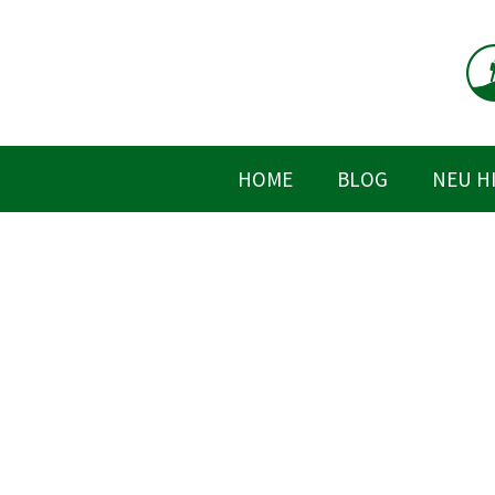
Zum
Inhalt
springen
HOME
BLOG
NEU H