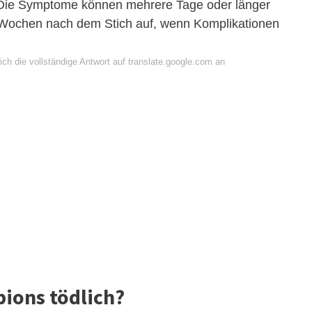
 Die Symptome können mehrere Tage oder länger
st Wochen nach dem Stich auf, wenn Komplikationen
ch die vollständige Antwort auf translate.google.com an
pions tödlich?