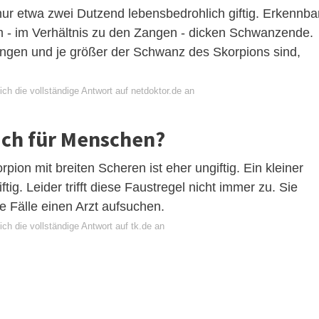
ur etwa zwei Dutzend lebensbedrohlich giftig. Erkennba
rem - im Verhältnis zu den Zangen - dicken Schwanzende.
 Zangen und je größer der Schwanz des Skorpions sind,
ch die vollständige Antwort auf netdoktor.de an
ich für Menschen?
pion mit breiten Scheren ist eher ungiftig. Ein kleiner
ig. Leider trifft diese Faustregel nicht immer zu. Sie
e Fälle einen Arzt aufsuchen.
ch die vollständige Antwort auf tk.de an