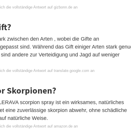
ch die vollständige Antwort auf gizbonn.de an
ft?
tark zwischen den Arten , wobei die Gifte an
gepasst sind. Während das Gift einiger Arten stark genu
 sind andere zur Verteidigung und Jagd auf weniger
ch die vollständige Antwort auf translate.google.com an
or Skorpionen?
A scorpion spray ist ein wirksames, natürliches
et eine zuverlässige skorpion abwehr, ohne schädliche
auf natürliche Weise.
ich die vollständige Antwort auf amazon.de an