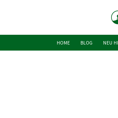
Zum
Inhalt
springen
HOME
BLOG
NEU H