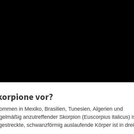
orpione vor?
ommen in Mexiko, Brasilien, Tunesien, Algerien und
elmäßig anzutreffender Skorpion (Euscorpius italicus) i
estreckte, schwanzförmig auslaufende Körper ist in drei