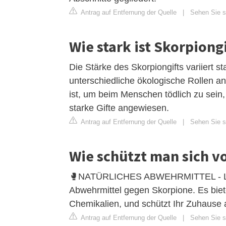
Antrag auf Entfernung der Quelle
|
Sehen Sie si
Wie stark ist Skorpiongi
Die Stärke des Skorpiongifts variiert s
unterschiedliche ökologische Rollen an
ist, um beim Menschen tödlich zu sein,
starke Gifte angewiesen.
Antrag auf Entfernung der Quelle
|
Sehen Sie si
Wie schützt man sich v
🥊NATÜRLICHES ABWEHRMITTEL - LERAV
Abwehrmittel gegen Skorpione. Es biet
Chemikalien, und schützt Ihr Zuhause 
Antrag auf Entfernung der Quelle
|
Sehen Sie s