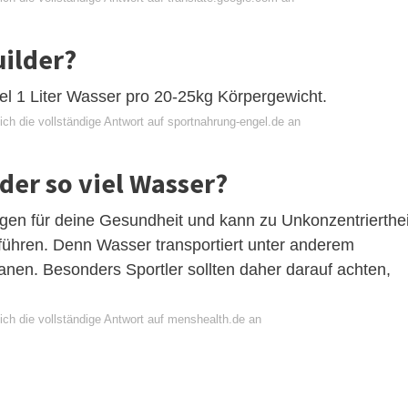
uilder?
mel 1 Liter Wasser pro 20-25kg Körpergewicht.
ch die vollständige Antwort auf sportnahrung-engel.de an
der so viel Wasser?
en für deine Gesundheit und kann zu Unkonzentrierthei
ühren. Denn Wasser transportiert unter anderem
nen. Besonders Sportler sollten daher darauf achten,
ich die vollständige Antwort auf menshealth.de an