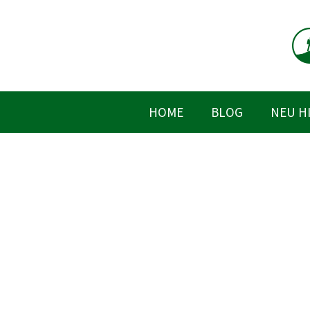
Zum
Inhalt
springen
HOME
BLOG
NEU H