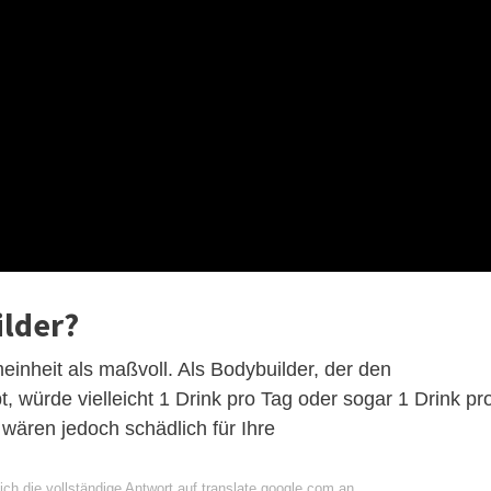
ilder?
meinheit als maßvoll. Als Bodybuilder, der den
 würde vielleicht 1 Drink pro Tag oder sogar 1 Drink pr
 wären jedoch schädlich für Ihre
ch die vollständige Antwort auf translate.google.com an