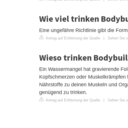
Wie viel trinken Bodyb
Eine ungefähre Richtlinie gibt die For
Antrag auf Entfernung der Quelle
|
Sehen Sie si
Wieso trinken Bodybuil
Ein Wassermangel hat gravierende Folg
Kopfschmerzen oder Muskelkrämpfen f
Nährstoffe zu deinen Muskeln und Orga
genügend zu trinken.
Antrag auf Entfernung der Quelle
|
Sehen Sie s