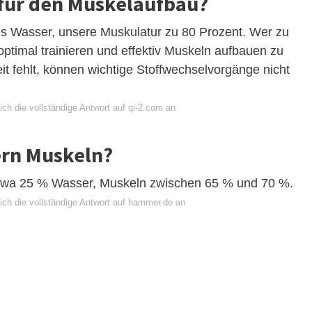
g für den Muskelaufbau?
us Wasser, unsere Muskulatur zu 80 Prozent. Wer zu
 optimal trainieren und effektiv Muskeln aufbauen zu
t fehlt, können wichtige Stoffwechselvorgänge nicht
ch die vollständige Antwort auf qi-2.com an
ern Muskeln?
twa 25 % Wasser, Muskeln zwischen 65 % und 70 %.
ich die vollständige Antwort auf hammer.de an