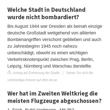
Welche Stadt in Deutschland
wurde nicht bombardiert?
Bis August 1944 war Dresden als beinah einzige
deutsche Großstadt weitgehend von alliierten
Bombenangriffen verschont geblieben und auch
zu Jahresbeginn 1945 noch nahezu
unbeschädigt, obwohl es einen wichtigen
Verkehrsknotenpunkt zwischen Prag, Berlin,
Leipzig, Nürnberg und Warschau darstellte.
Antrag auf Entfernung der Quelle
|
Sehen Sie sich die
vollständige Antwort auf dhm.de an
Wer hat im Zweiten Weltkrieg die
meisten Flugzeuge abgeschossen?
1. Erich „Bubi“ Hartmann . Mit 352