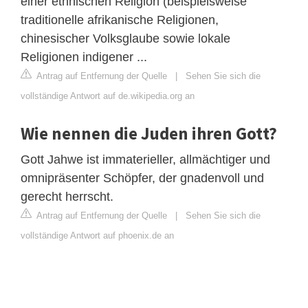
einer ethnischen Religion (beispielsweise
traditionelle afrikanische Religionen,
chinesischer Volksglaube sowie lokale
Religionen indigener ...
Antrag auf Entfernung der Quelle
|
Sehen Sie sich die
vollständige Antwort auf de.wikipedia.org an
Wie nennen die Juden ihren Gott?
Gott Jahwe ist immaterieller, allmächtiger und
omnipräsenter Schöpfer, der gnadenvoll und
gerecht herrscht.
Antrag auf Entfernung der Quelle
|
Sehen Sie sich die
vollständige Antwort auf phoenix.de an