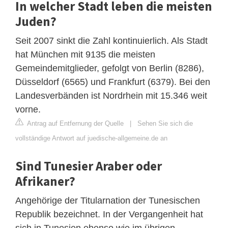
In welcher Stadt leben die meisten
Juden?
Seit 2007 sinkt die Zahl kontinuierlich. Als Stadt
hat München mit 9135 die meisten
Gemeindemitglieder, gefolgt von Berlin (8286),
Düsseldorf (6565) und Frankfurt (6379). Bei den
Landesverbänden ist Nordrhein mit 15.346 weit
vorne.
Antrag auf Entfernung der Quelle
|
Sehen Sie sich die
vollständige Antwort auf juedische-allgemeine.de an
Sind Tunesier Araber oder
Afrikaner?
Angehörige der Titularnation der Tunesischen
Republik bezeichnet. In der Vergangenheit hat
sich in Tunesien ebenso wie im übrigen