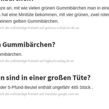
ze an, mit wie vielen grünen Gummibärchen man in ein
hat eine Minitüte bekommen, mit vier grünen, zwei rote
d einem gelben Gummibärchen.
ch die vollständige Antwort auf gerricus-schule.lvr.de an
ion Gummibärchen?
mmibärchen.
ch die vollständige Antwort auf logbuch-verlag.de an
 sind in einer großen Tüte?
er 5-Pfund-Beutel enthält ungefähr 485 Stück .
ch die vollständige Antwort auf translate.google.com an