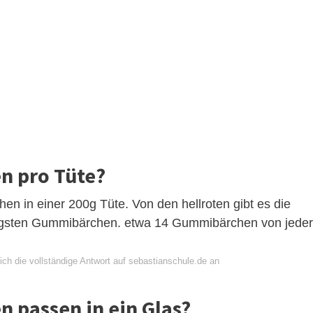
n pro Tüte?
n in einer 200g Tüte. Von den hellroten gibt es die
nigsten Gummibärchen. etwa 14 Gummibärchen von jeder
ich die vollständige Antwort auf sebastianschule.de an
 passen in ein Glas?