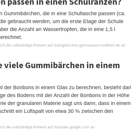
n passen in einen Schulranzen?
on Gummibärchen, die in eine Schultasche passen (ca.
 die gebraucht werden, um die erste Etage der Schule
aber die Anzahl an Wassertropfen, die in eine 1,5 l
berechnet.
ich die vollständige Antwort auf evangelisches-gymnasium-nordhorn.de an
e viele Gummibärchen in einem
l der Bonbons in einem Glas zu berechnen, besteht dar
änge des Bodens mit der Anzahl der Bonbons in der Höhe
orie der granularen Materie sagt uns dann, dass in einem
chnitt ein Luftspalt von etwa 30 % zwischen den
ch die vollständige Antwort auf translate.google.com an