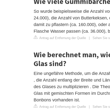
Wie viele Gummibärche
So wurde beispielsweise die Anzahl v
24.000), die Anzahl von Butterkeksen,
damit zu pflastern (ca. 160.000), oder 
Flasche Wasser passen (ca. 36.000), 
Antrag auf Entfernung der Quelle
|
Sehen Sie s
Wie berechnet man, wi
Glas sind?
Eine ungefähre Methode, um die Anzah
, die Anzahl entlang der Breite und L
des Glases zu multiplizieren . Die The
Glas mit gemischten Formen im Durchs
Bonbons vorhanden ist.
Antrag auf Entfernung der Quelle
|
Sehen Sie si