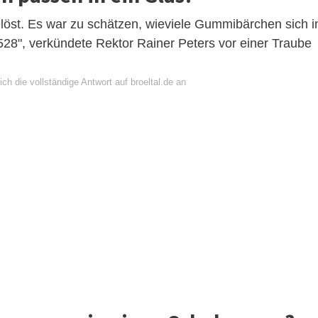
öst. Es war zu schätzen, wieviele Gummibärchen sich i
28", verkündete Rektor Rainer Peters vor einer Traube
ch die vollständige Antwort auf broeltal.de an