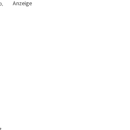
Anzeige
b,
t