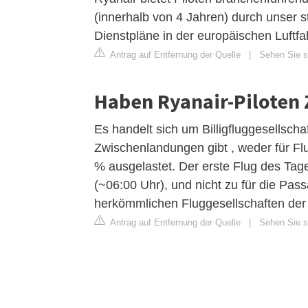
(innerhalb von 4 Jahren) durch unser
Dienstpläne in der europäischen Luftfah
Antrag auf Entfernung der Quelle
|
Sehen Sie si
Haben Ryanair-Piloten
Es handelt sich um Billigfluggesellscha
Zwischenlandungen gibt , weder für F
% ausgelastet. Der erste Flug des Tage
(~06:00 Uhr), und nicht zu für die Pass
herkömmlichen Fluggesellschaften der F
Antrag auf Entfernung der Quelle
|
Sehen Sie si