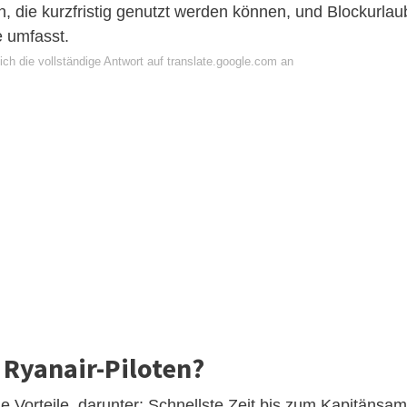
, die kurzfristig genutzt werden können, und Blockurlau
e umfasst.
ch die vollständige Antwort auf translate.google.com an
 Ryanair-Piloten?
e Vorteile, darunter: Schnellste Zeit bis zum Kapitänsam