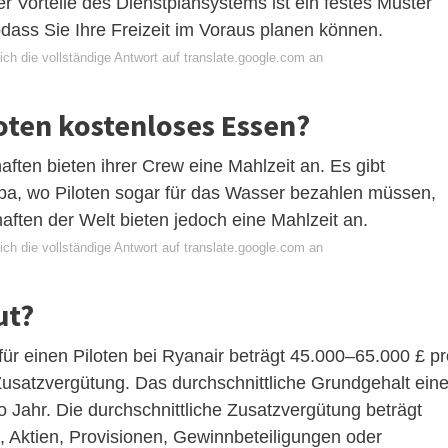
r Vorteile des Dienstplansystems ist ein festes Muster
odass Sie Ihre Freizeit im Voraus planen können.
ch die vollständige Antwort auf translate.google.com an
ten kostenloses Essen?
ften bieten ihrer Crew eine Mahlzeit an. Es gibt
pa, wo Piloten sogar für das Wasser bezahlen müssen,
chaften der Welt bieten jedoch eine Mahlzeit an.
ch die vollständige Antwort auf translate.google.com an
ut?
r einen Piloten bei Ryanair beträgt 45.000–65.000 £ pr
Zusatzvergütung. Das durchschnittliche Grundgehalt ein
o Jahr. Die durchschnittliche Zusatzvergütung beträgt
, Aktien, Provisionen, Gewinnbeteiligungen oder