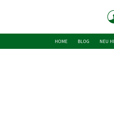
Zum
Inhalt
springen
HOME
BLOG
NEU H