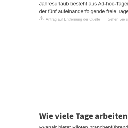
Jahresurlaub besteht aus Ad-hoc-Tagen
der fünf aufeinanderfolgende freie Tag
Antrag auf Entfernung der Quelle
|
Sehen Sie si
Wie viele Tage arbeiten
Ryanair bietet Piloten branchenführend