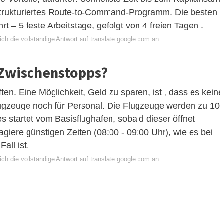
 strukturiertes Route-to-Command-Programm. Die besten
rt – 5 feste Arbeitstage, gefolgt von 4 freien Tagen .
ch die vollständige Antwort auf translate.google.com an
 Zwischenstopps?
ften. Eine Möglichkeit, Geld zu sparen, ist , dass es kein
lugzeuge noch für Personal. Die Flugzeuge werden zu 1
s startet vom Basisflughafen, sobald dieser öffnet
agiere günstigen Zeiten (08:00 - 09:00 Uhr), wie es bei
all ist.
ch die vollständige Antwort auf translate.google.com an