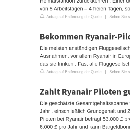
Heimatstandort zurückkehren . Einer de
von 5 Arbeitstagen – 4 freien Tagen, s
Antrag auf Entfernung der Quelle
|
Sehen Sie si
Bekommen Ryanair-Pilo
Die meisten anständigen Fluggesellscha
Ausnahmen, vor allem Ryanair in Euro
das sie trinken . Fast alle Fluggesells
Antrag auf Entfernung der Quelle
|
Sehen Sie si
Zahlt Ryanair Piloten g
Die geschätzte Gesamtgehaltsspanne fü
Jahr , einschließlich Grundgehalt und 
Piloten bei Ryanair beträgt 53.000 £ pr
6.000 £ pro Jahr und kann Bargeldboni