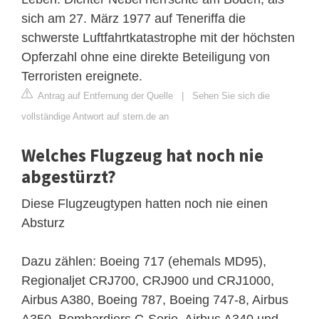
sich am 27. März 1977 auf Teneriffa die
schwerste Luftfahrtkatastrophe mit der höchsten
Opferzahl ohne eine direkte Beteiligung von
Terroristen ereignete.
Antrag auf Entfernung der Quelle
|
Sehen Sie sich die
vollständige Antwort auf stern.de an
Welches Flugzeug hat noch nie
abgestürzt?
Diese Flugzeugtypen hatten noch nie einen
Absturz
Dazu zählen: Boeing 717 (ehemals MD95),
Regionaljet CRJ700, CRJ900 und CRJ1000,
Airbus A380, Boeing 787, Boeing 747-8, Airbus
A350, Bombardiers C-Serie, Airbus A340 und