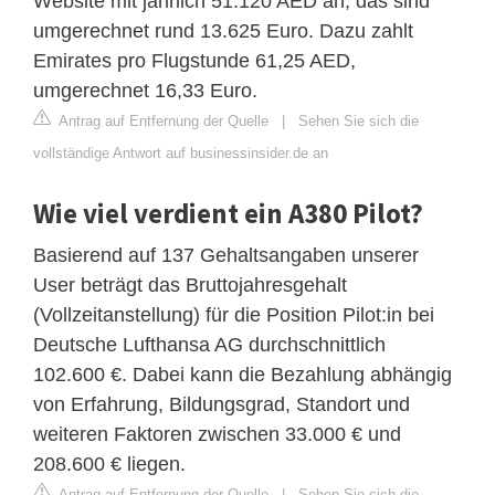
Website mit jährlich 51.120 AED an, das sind
umgerechnet rund 13.625 Euro. Dazu zahlt
Emirates pro Flugstunde 61,25 AED,
umgerechnet 16,33 Euro.
Antrag auf Entfernung der Quelle
|
Sehen Sie sich die
vollständige Antwort auf businessinsider.de an
Wie viel verdient ein A380 Pilot?
Basierend auf 137 Gehaltsangaben unserer
User beträgt das Bruttojahresgehalt
(Vollzeitanstellung) für die Position Pilot:in bei
Deutsche Lufthansa AG durchschnittlich
102.600 €. Dabei kann die Bezahlung abhängig
von Erfahrung, Bildungsgrad, Standort und
weiteren Faktoren zwischen 33.000 € und
208.600 € liegen.
Antrag auf Entfernung der Quelle
|
Sehen Sie sich die