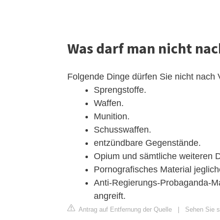
Was darf man nicht na
Folgende Dinge dürfen Sie nicht nach 
Sprengstoffe.
Waffen.
Munition.
Schusswaffen.
entzündbare Gegenstände.
Opium und sämtliche weiteren 
Pornografisches Material jegliche
Anti-Regierungs-Probaganda-Mate
angreift.
Antrag auf Entfernung der Quelle
|
Sehen Sie si