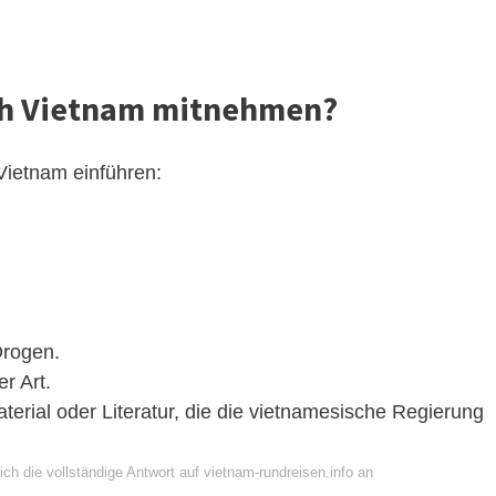
ch Vietnam mitnehmen?
Vietnam einführen:
Drogen.
r Art.
rial oder Literatur, die die vietnamesische Regierung
ch die vollständige Antwort auf vietnam-rundreisen.info an