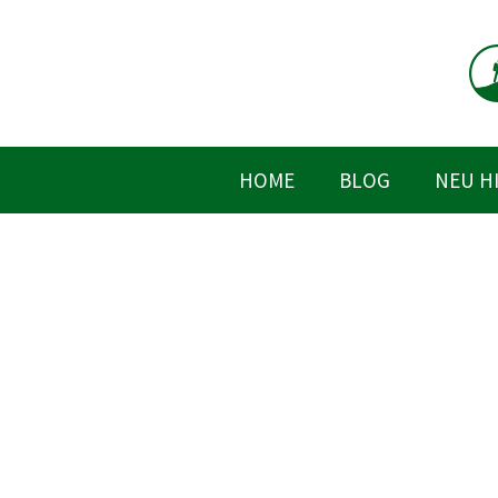
Zum
Inhalt
springen
HOME
BLOG
NEU H