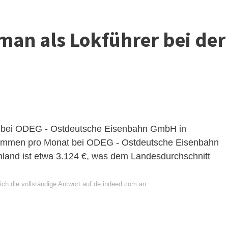
 man als Lokführer bei der
/d) bei ODEG - Ostdeutsche Eisenbahn GmbH in
kommen pro Monat bei ODEG - Ostdeutsche Eisenbahn
hland ist etwa 3.124 €, was dem Landesdurchschnitt
ich die vollständige Antwort auf de.indeed.com an