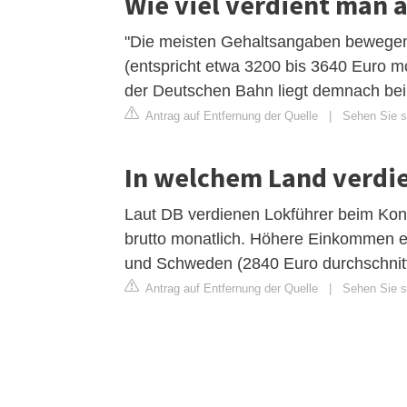
Wie viel verdient man a
"Die meisten Gehaltsangaben bewegen 
(entspricht etwa 3200 bis 3640 Euro mo
der Deutschen Bahn liegt demnach bei 
Antrag auf Entfernung der Quelle
|
Sehen Sie si
In welchem Land verdie
Laut DB verdienen Lokführer beim Kon
brutto monatlich. Höhere Einkommen e
und Schweden (2840 Euro durchschnittl
Antrag auf Entfernung der Quelle
|
Sehen Sie si