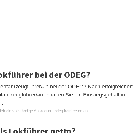
okführer bei der ODEG?
Triebfahrzeugführer/-in bei der ODEG? Nach erfolgreiche
ahrzeugführer/-in erhalten Sie ein Einstiegsgehalt in
l.
ch die vollständige Antwort auf odeg-karriere.de an
ls Lokführer netto?