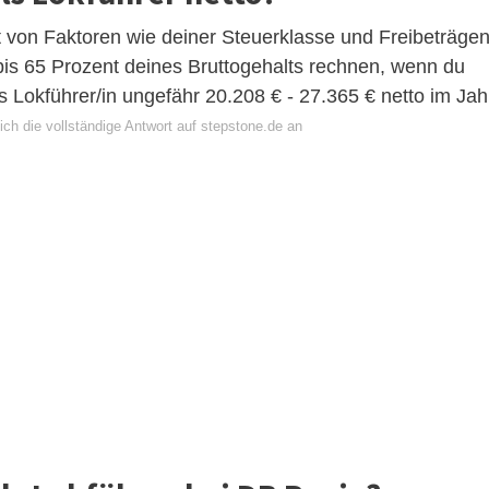
t von Faktoren wie deiner Steuerklasse und Freibeträge
 bis 65 Prozent deines Bruttogehalts rechnen, wenn du
ls Lokführer/in ungefähr 20.208 € - 27.365 € netto im Jah
ch die vollständige Antwort auf stepstone.de an