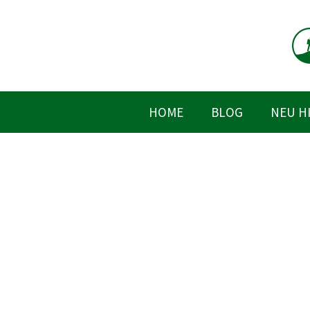
Zum
Inhalt
springen
HOME
BLOG
NEU H