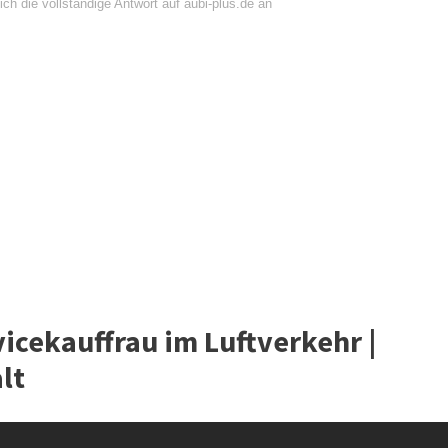
ch die vollständige Antwort auf aubi-plus.de an
icekauffrau im Luftverkehr |
lt