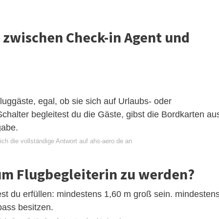
d zwischen Check-in Agent und
luggäste, egal, ob sie sich auf Urlaubs- oder
halter begleitest du die Gäste, gibst die Bordkarten au
gabe.
ch die vollständige Antwort auf ahs-aero.de an
um Flugbegleiterin zu werden?
t du erfüllen: mindestens 1,60 m groß sein. mindesten
pass besitzen.