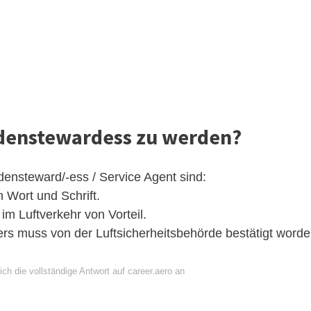
denstewardess zu werden?
ensteward/-ess / Service Agent sind:
 Wort und Schrift.
m Luftverkehr von Vorteil.
ers muss von der Luftsicherheitsbehörde bestätigt word
ch die vollständige Antwort auf career.aero an