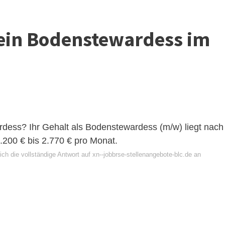
 ein Bodenstewardess im
dess? Ihr Gehalt als Bodenstewardess (m/w) liegt nach
.200 € bis 2.770 € pro Monat.
ch die vollständige Antwort auf xn--jobbrse-stellenangebote-blc.de an