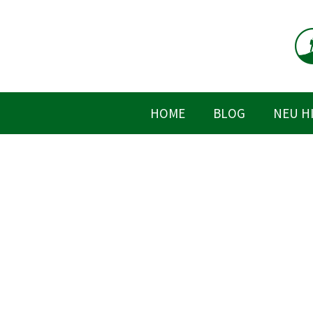
Zum
Inhalt
springen
HOME
BLOG
NEU H