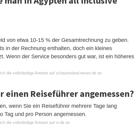
e man in Ägypten all inclusive
nkgeld von etwa 10-15 % der Gesamtrechnung zu geben.
ts in der Rechnung enthalten, doch ein kleines
tzt. Wenn der Service besonders gut war, ist ein höheres
ch die vollständige Antwort auf schauinsland-reisen.de an
für einen Reiseführer angemessen?
en, wenn Sie ein Reiseführer mehrere Tage lang
 pro Tag und pro Person angemessen.
ch die vollständige Antwort auf vr.de an