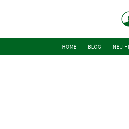
Zum
Inhalt
springen
HOME
BLOG
NEU H