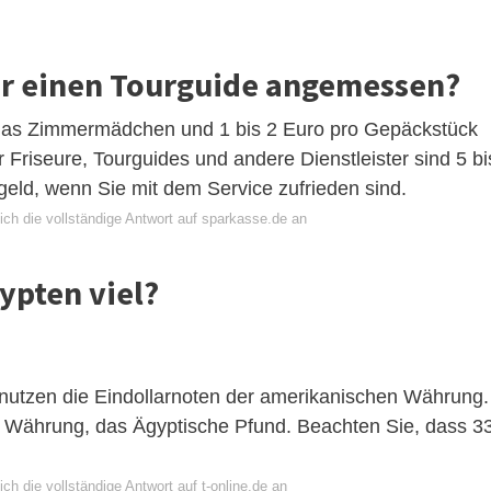
 für einen Tourguide angemessen?
r das Zimmermädchen und 1 bis 2 Euro pro Gepäckstück
Friseure, Tourguides und andere Dienstleister sind 5 bi
geld, wenn Sie mit dem Service zufrieden sind.
ich die vollständige Antwort auf sparkasse.de an
gypten viel?
nutzen die Eindollarnoten der amerikanischen Währung.
 Währung, das Ägyptische Pfund. Beachten Sie, dass 3
ch die vollständige Antwort auf t-online.de an