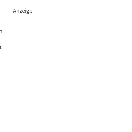
Anzeige
on
n.