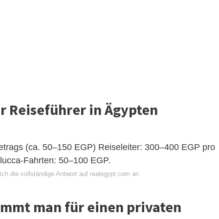
ür Reiseführer in Ägypten
trags (ca. 50–150 EGP) Reiseleiter: 300–400 EGP pro
elucca-Fahrten: 50–100 EGP.
ch die vollständige Antwort auf realegypt.com an
ommt man für einen privaten