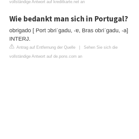
vollständige Antwort auf kreditkarte.net an
Wie bedankt man sich in Portugal?
obrigado [ Port ɔbɾiˈgadu, -ɐ, Bras obɾiˈgadu, -a]
INTERJ.
Antrag auf Entfernung der Quelle
|
Sehen Sie sich die
vollständige Antwort auf de.pons.com an