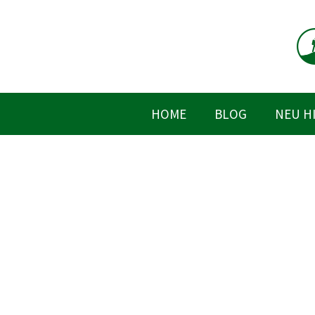
Zum
Inhalt
springen
HOME
BLOG
NEU H