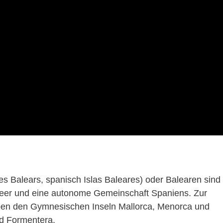
les Balears, spanisch Islas Baleares) oder Balearen sind
lmeer und eine autonome Gemeinschaft Spaniens. Zur
en den Gymnesischen Inseln Mallorca, Menorca und
nd Formentera.