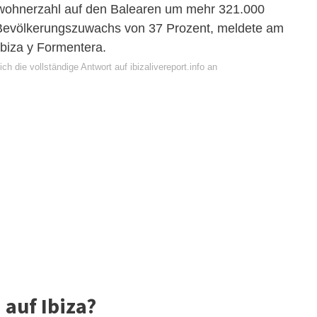
inwohnerzahl auf den Balearen um mehr 321.000
Bevölkerungszuwachs von 37 Prozent, meldete am
Ibiza y Formentera.
ch die vollständige Antwort auf ibizalivereport.info an
 auf Ibiza?