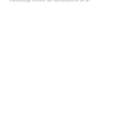
vollständige Antwort auf bundespolizei.de an