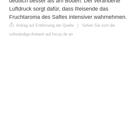
deutlich besser als am Boden. Der veränderte
Luftdruck sorgt dafür, dass Reisende das
Fruchtaroma des Saftes intensiver wahrnehmen.
Antrag auf Entfernung der Quelle
|
Sehen Sie sich die
vollständige Antwort auf focus.de an