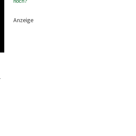
hoch?
Anzeige
r