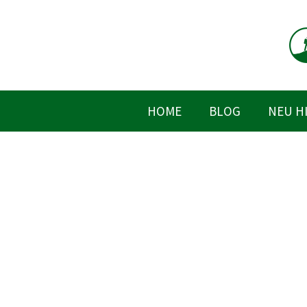
Zum
Inhalt
springen
HOME
BLOG
NEU H