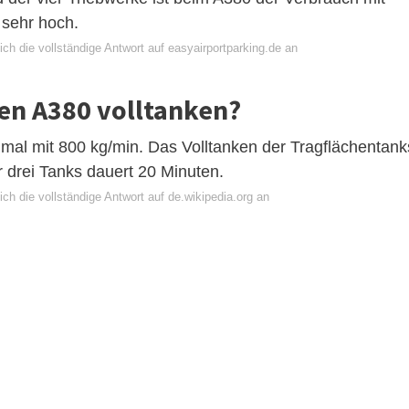
 sehr hoch.
ch die vollständige Antwort auf easyairportparking.de an
nen A380 volltanken?
mal mit 800 kg/min. Das Volltanken der Tragflächentank
r drei Tanks dauert 20 Minuten.
ch die vollständige Antwort auf de.wikipedia.org an