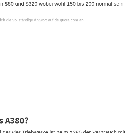
en $80 und $320 wobei wohl 150 bis 200 normal sein
ich die vollständige Antwort auf de.quora.com an
us A380?
 der vier Triebwerke ist beim A380 der Verbrauch mit