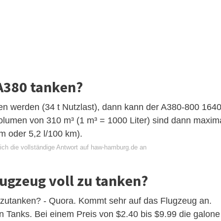
 A380 tanken?
 werden (34 t Nutzlast), dann kann der A380-800 164
Volumen von 310 m³ (1 m³ = 1000 Liter) sind dann maxim
 km oder 5,2 l/100 km).
ich die vollständige Antwort auf haw-hamburg.de an
Flugzeug voll zu tanken?
llzutanken? - Quora. Kommt sehr auf das Flugzeug an.
n Tanks. Bei einem Preis von $2.40 bis $9.99 die galone