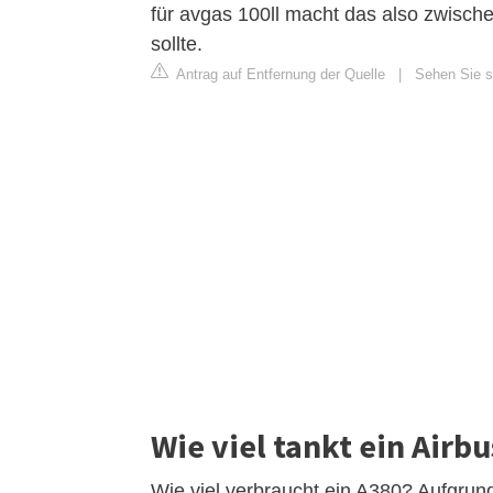
für avgas 100ll macht das also zwisch
sollte.
Antrag auf Entfernung der Quelle
|
Sehen Sie s
Wie viel tankt ein Airb
Wie viel verbraucht ein A380? Aufgrund