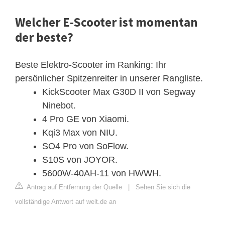
Welcher E-Scooter ist momentan
der beste?
Beste Elektro-Scooter im Ranking: Ihr
persönlicher Spitzenreiter in unserer Rangliste.
KickScooter Max G30D II von Segway
Ninebot.
4 Pro GE von Xiaomi.
Kqi3 Max von NIU.
SO4 Pro von SoFlow.
S10S von JOYOR.
‎5600W-40AH-11 von HWWH.
Antrag auf Entfernung der Quelle
|
Sehen Sie sich die
vollständige Antwort auf welt.de an