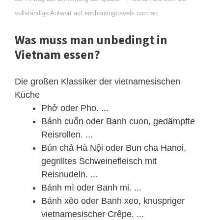
vollständige Antwort auf enchantingtravels.com an
Was muss man unbedingt in
Vietnam essen?
Die großen Klassiker der vietnamesischen
Küche
Phở oder Pho. ...
Bánh cuốn oder Banh cuon, gedämpfte
Reisrollen. ...
Bún chả Hà Nội oder Bun cha Hanoi,
gegrilltes Schweinefleisch mit
Reisnudeln. ...
Bánh mì oder Banh mi. ...
Bánh xèo oder Banh xeo, knuspriger
vietnamesischer Crêpe. ...