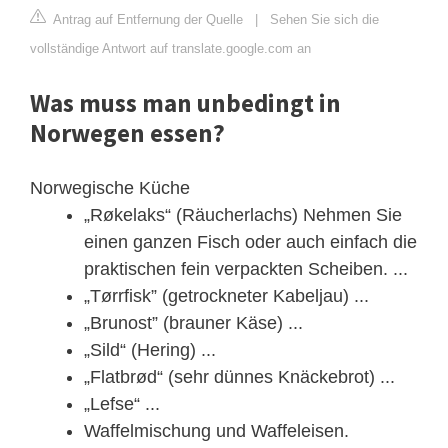
Antrag auf Entfernung der Quelle
|
Sehen Sie sich die
vollständige Antwort auf translate.google.com an
Was muss man unbedingt in
Norwegen essen?
Norwegische Küche
„Røkelaks“ (Räucherlachs) Nehmen Sie
einen ganzen Fisch oder auch einfach die
praktischen fein verpackten Scheiben. ...
„Tørrfisk” (getrockneter Kabeljau) ...
„Brunost” (brauner Käse) ...
„Sild“ (Hering) ...
„Flatbrød“ (sehr dünnes Knäckebrot) ...
„Lefse“ ...
Waffelmischung und Waffeleisen.